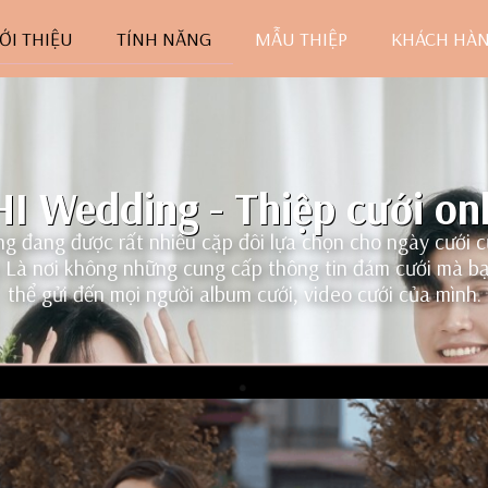
ỚI THIỆU
TÍNH NĂNG
MẪU THIỆP
KHÁCH HÀ
I Wedding - Thiệp cưới on
g đang được rất nhiều cặp đôi lựa chọn cho ngày cưới 
. Là nơi không những cung cấp thông tin đám cưới mà b
thể gửi đến mọi người album cưới, video cưới của mình.