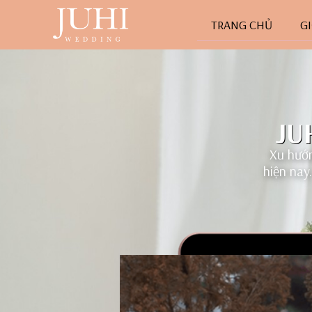
TRANG CHỦ
GI
JUH
Xu hướn
hiện nay