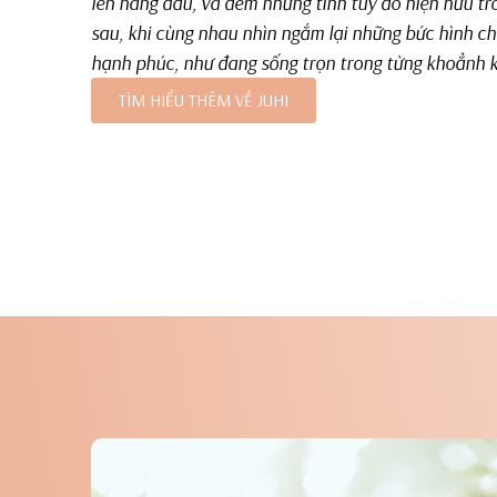
lên hàng đầu, và đem những tinh túy đó hiện hữu tr
sau, khi cùng nhau nhìn ngắm lại những bức hình c
hạnh phúc, như đang sống trọn trong từng khoẳnh 
TÌM HIỂU THÊM VỀ JUHI