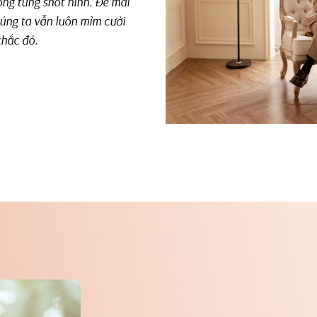
ong từng shot hình. Để mai
húng ta vẫn luôn mỉm cười
khắc đó.