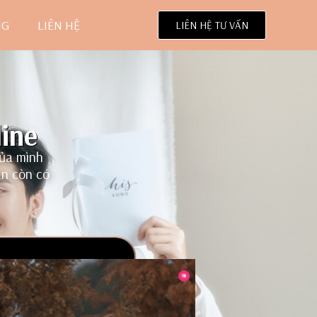
NG
LIÊN HỆ
LIÊN HỆ TƯ VẤN
line
của mình
ạn còn có