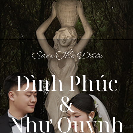
Save The Date
Đình Phúc
&
Như Quỳnh