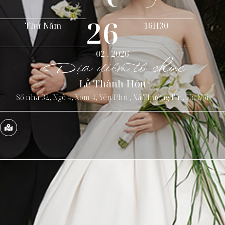
26
Thứ Năm
16H30
02 . 2026
Địa điểm tổ chức
Lễ Thành Hôn
Số nhà 32, Ngõ 4, Xóm 4, Yên Phú , Xã Thường Tín, Hà Nội