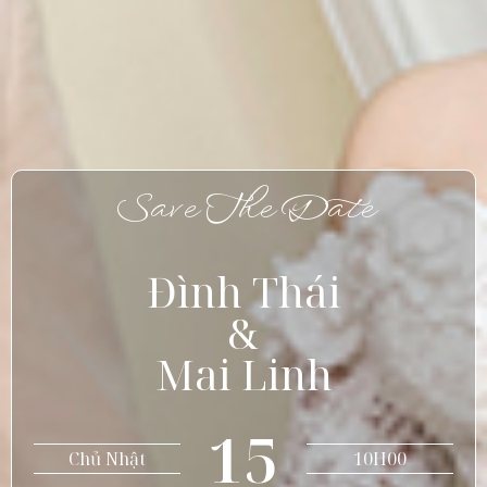
Save The Date
Đình Thái
&
Mai Linh
15
Chủ Nhật
10H00