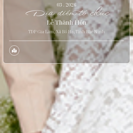
03 . 2026
Địa điểm tổ chức
Lễ Thành Hôn
TDP Gia Lâm, Xã Bố Hạ, Tỉnh Bắc Ninh