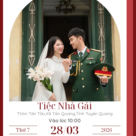
Tiệc Nhà Gái
Thôn Tân Tấu,Xã Tân Quang,Tỉnh Tuyên Quang
Vào lúc 10:00
28/03
Thứ 7
2026