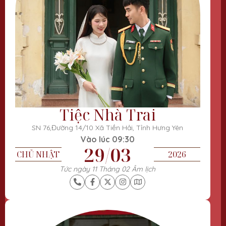
Tiệc Nhà Trai
SN 76,Đường 14/10 Xã Tiền Hải, Tỉnh Hưng Yên
Vào lúc 09:30
29/03
CHỦ NHẬT
2026
Tức ngày 11 Tháng 02 Âm lịch