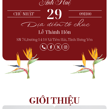
Ánh Huệ
29
CHỦ NHẬT
09H00
Địa điểm tổ chức
Lễ Thành Hôn
SN 76,Đường 14/10 Xã Tiền Hải, Tỉnh Hưng Yên
GIỚI THIỆU