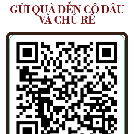
GỬI QUÀ ĐẾN CÔ DÂU
VÀ CHÚ RỂ