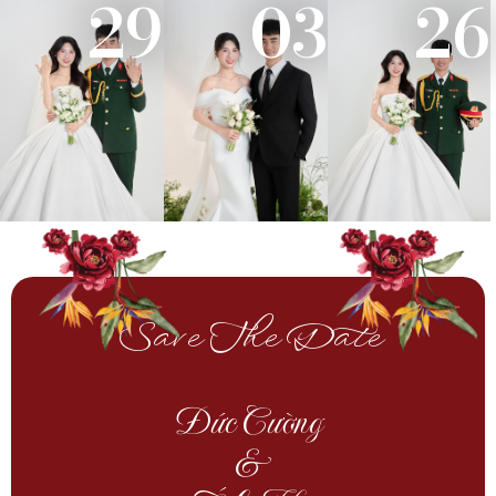
29
03
26
Save The Date
Đức Cường
&