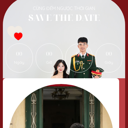
CÙNG ĐẾM NGƯỢC THỜI GIAN
SAVE THE DATE
00
00
00
00
Ngày
Giờ
Phút
Giây