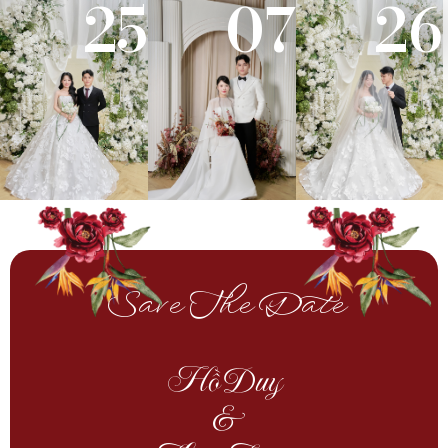
25
07
26
Save The Date
Hồ Duy
&