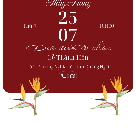
Thùy Trang
25
Thứ 7
07
10H00
Địa điểm tổ chức
Lễ Thành Hôn
Tổ 1, Phường Nghĩa Lộ, Tỉnh Quảng Ngãi