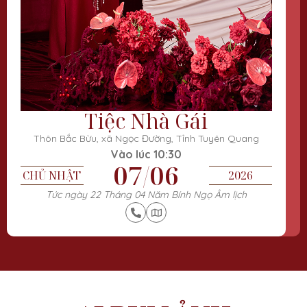
Tiệc Nhà Gái
Thôn Bắc Bừu, xã Ngọc Đường, Tỉnh Tuyên Quang
Vào lúc 10:30
07/06
CHỦ NHẬT
2026
Tức ngày 22 Tháng 04 Năm Bính Ngọ Âm lịch