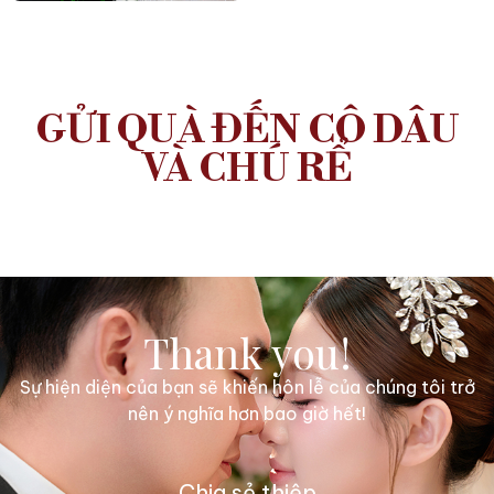
GỬI QUÀ ĐẾN CÔ DÂU
VÀ CHÚ RỂ
Thank you!
Sự hiện diện của bạn sẽ khiến hôn lễ của chúng tôi trở
nên ý nghĩa hơn bao giờ hết!
Chia sẻ thiệp