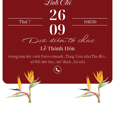
Linh Chi
26
Thứ 7
09
10H30
Địa điểm tổ chức
Lễ Thành Hôn
trung tâm tiệc cưới Forevermark , Tầng 3 toà nhà The Zei ,
số 8 lê đức thọ , mỹ đình , hà nội