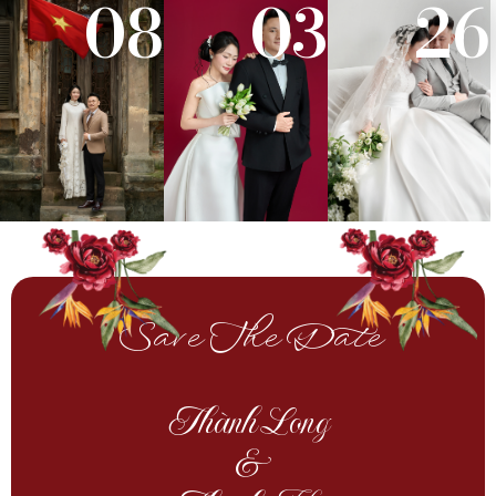
08
03
26
Save The Date
Thành Long
&