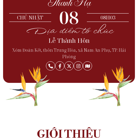
Thanh Hạ
08
CHỦ NHẬT
08H03
Địa điểm tổ chức
Lễ Thành Hôn
Xóm Đoàn Kết, thôn Trung Hòa, xã Nam An Phụ, TP. Hải
Phòng
GIỚI THIỆU