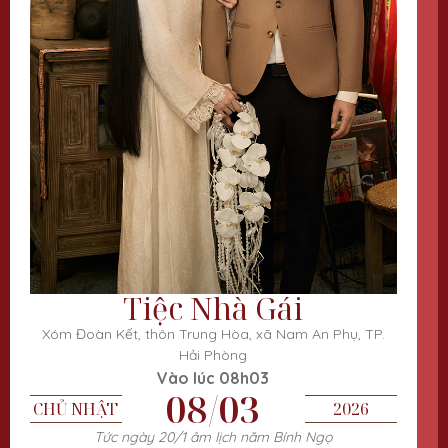
Tiệc Nhà Gái
Xóm Đoàn Kết, thôn Trung Hòa, xã Nam An Phụ, TP.
Hải Phòng
Vào lúc 08h03
08/03
CHỦ NHẬT
2026
Tức ngày 20/1 âm lịch năm Bính Ngọ