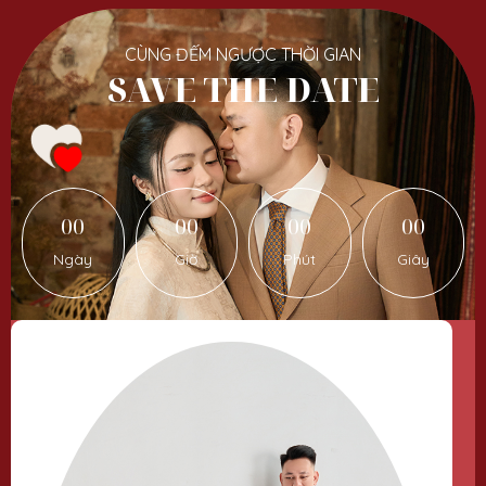
CÙNG ĐẾM NGƯỢC THỜI GIAN
SAVE THE DATE
00
00
00
00
Ngày
Giờ
Phút
Giây