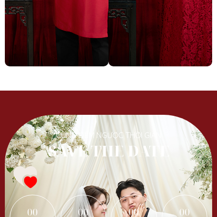
CÙNG ĐẾM NGƯỢC THỜI GIAN
SAVE THE DATE
00
00
00
00