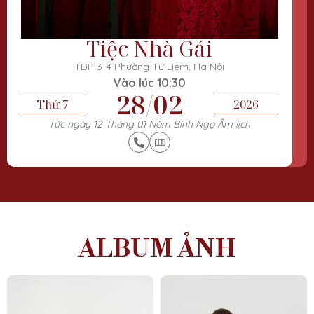
Tiệc Nhà Gái
TDP 3-4 Phường Từ Liêm, Hà Nội
Vào lúc 10:30
28/02
Thứ 7
2026
Tức ngày 12 Tháng 01 Năm Bính Ngọ Âm lịch
ALBUM ẢNH