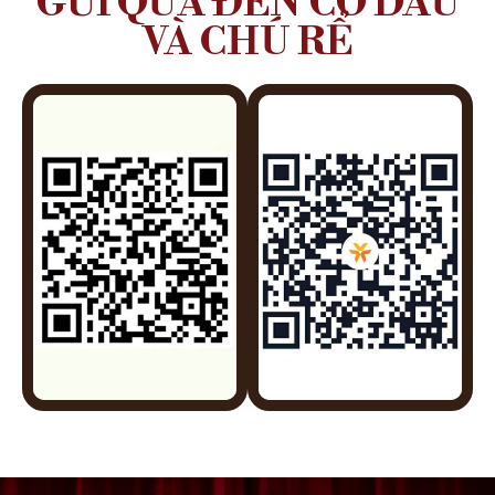
GỬI QUÀ ĐẾN CÔ DÂU
VÀ CHÚ RỂ