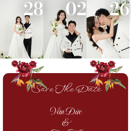
28
02
26
Save The Date
Văn Đức
&