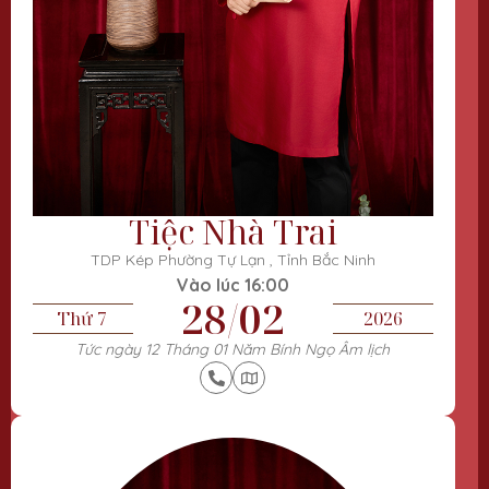
Tiệc Nhà Trai
TDP Kép Phường Tự Lạn , Tỉnh Bắc Ninh
Vào lúc 16:00
28/02
Thứ 7
2026
Tức ngày 12 Tháng 01 Năm Bính Ngọ Âm lịch