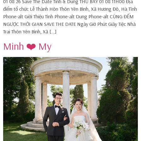
01 08 26 Save The Date Tình & Dung THỨ BẢY 01 08 11H00 Địa
điểm tổ chức Lễ Thành Hôn Thôn Yên Bình, Xã Hương Đô, Hà Tĩnh
Phone-alt Giới Thiệu Tình Phone-alt Dung Phone-alt CÙNG ĐẾM
NGƯỢC THỜI GIAN SAVE THE DATE Ngày Giờ Phút Giây Tiệc Nhà
Trai Thôn Yên Bình, Xã […]
Minh ❤️ My