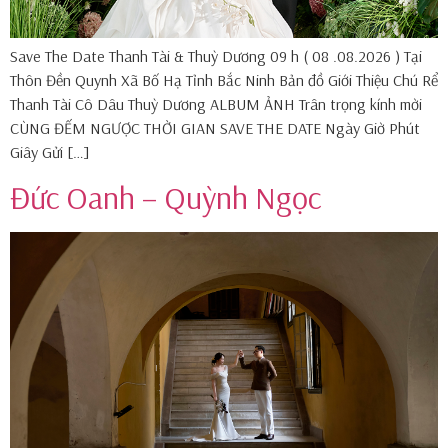
Save The Date Thanh Tài & Thuỳ Dương 09 h ( 08 .08.2026 ) Tại
Thôn Đền Quynh Xã Bố Hạ Tỉnh Bắc Ninh Bản đồ Giới Thiệu Chú Rể
Thanh Tài Cô Dâu Thuỳ Dương ALBUM ẢNH Trân trọng kính mời
CÙNG ĐẾM NGƯỢC THỜI GIAN SAVE THE DATE Ngày Giờ Phút
Giây Gửi […]
Đức Oanh – Quỳnh Ngọc