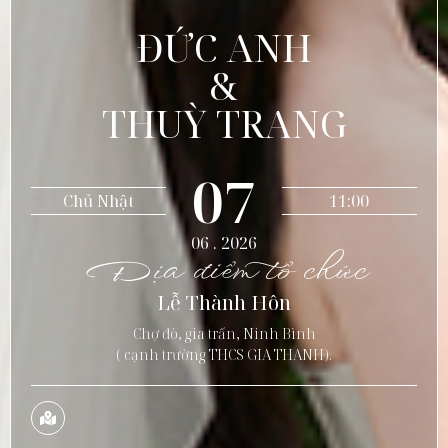
ĐỨC ANH
&
THUỲ TRANG
07
Chủ Nhật
11:00
06 . 2026
Địa điểm tổ chức
Lễ Thành Hôn
Chợ đò, gia trấn, Ninh Bình
( cạnh trường THCS GIA THANH).