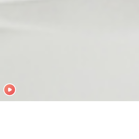
Giới Thiệu
Chú Rể
Cô Dâu