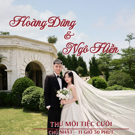
Hoàng Dũng
&
Ngô Hiền
THƯ MỜI TIỆC CƯỚI
CHỦ NHẬT - 11 GIỜ 30 PHÚT