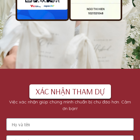
XÁC NHẬN THAM DỰ
Việc xác nhận giúp chúng mình chuẩn bị chu đáo hơn. Cảm
ơn bạn!