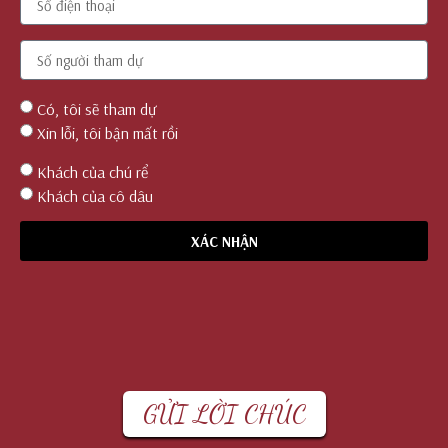
Có, tôi sẽ tham dự
Xin lỗi, tôi bận mất rồi
Khách của chú rể
Khách của cô dâu
XÁC NHẬN
GỬI LỜI CHÚC