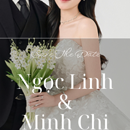
Save The Date
Ngọc Linh
&
Minh Chi