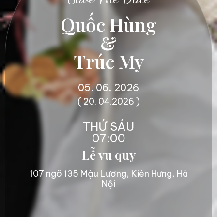
Quốc Hùng
&
Trúc My
05. 06. 2026
( 20. 04.2026 )
THỨ SÁU
07:00
Lễ vu quy
107 ngõ 135 Mậu Lương, Kiên Hưng, Hà
Nội