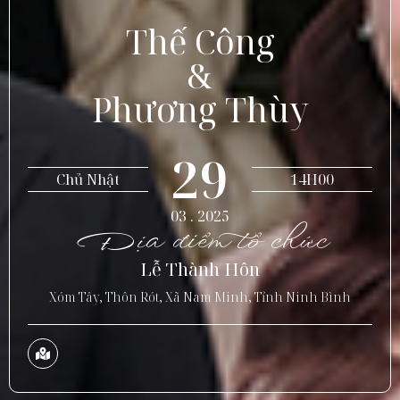
Thế Công
&
Phương Thùy
29
Chủ Nhật
14H00
03 . 2025
Địa điểm tổ chức
Lễ Thành Hôn
Xóm Tây, Thôn Rót, Xã Nam Minh, Tỉnh Ninh Bình