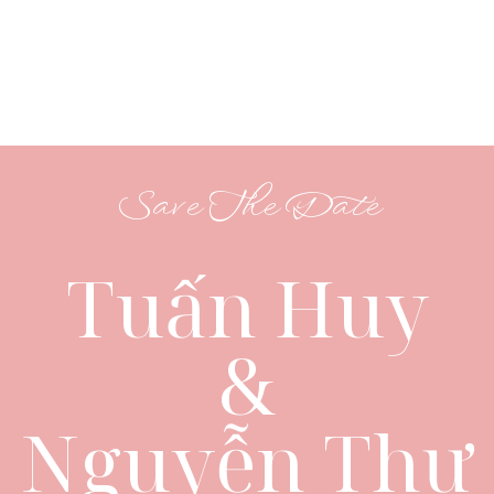
Save The Date
Tuấn Huy
&
Nguyễn Thư