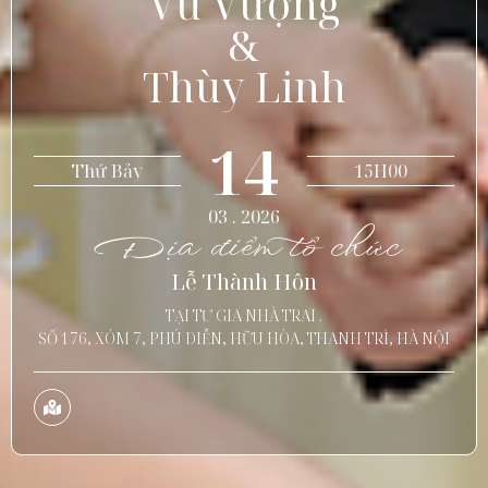
Vũ Vượng
&
Thùy Linh
14
Thứ Bảy
15H00
03 . 2026
Địa điểm tổ chức
Lễ Thành Hôn
TẠI TƯ GIA NHÀ TRAI .
SỐ 176, XÓM 7, PHÚ DIỄN, HỮU HÒA, THANH TRÌ, HÀ NỘI