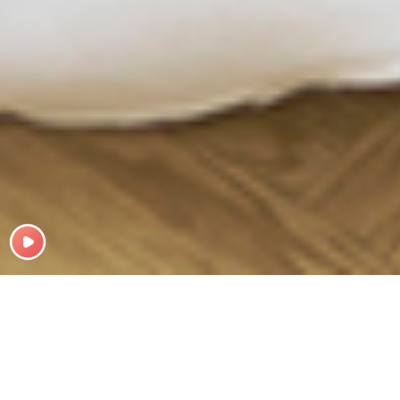
Giới Thiệu
Chú Rể
Cô Dâu